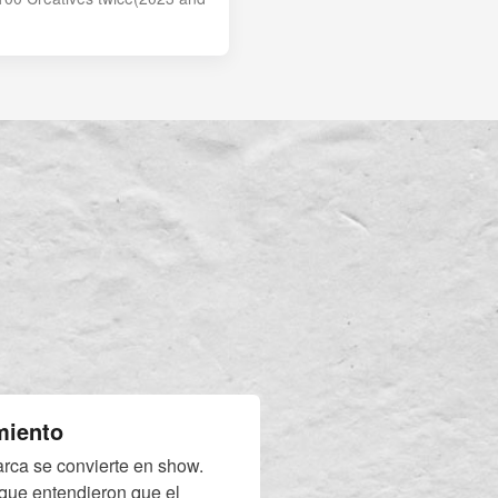
miento
rca se convierte en show.
que entendieron que el