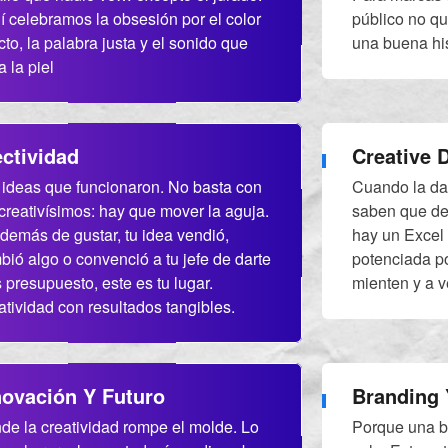
í celebramos la obsesión por el color
público no qu
to, la palabra justa y el sonido que
una buena his
a la piel
ectividad
Creative 
 ideas que funcionaron. No basta con
Cuando la dat
 creativísimos: hay que mover la aguja.
saben que det
además de gustar, tu idea vendió,
hay un Excel 
bió algo o convenció a tu jefe de darte
potenciada p
 presupuesto, este es tu lugar.
mienten y a 
atividad con resultados tangibles.
novación Y Futuro
Branding 
de la creatividad rompe el molde. Lo
Porque una b