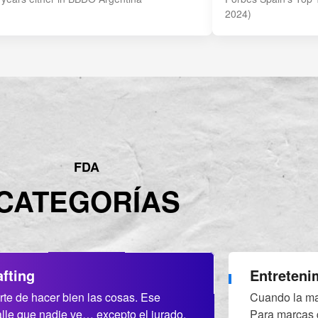
2024)
FDA
CATEGORÍAS
afting
Entreteni
arte de hacer bien las cosas. Ese
Cuando la ma
alle que nadie ve… excepto el jurado.
Para marcas 