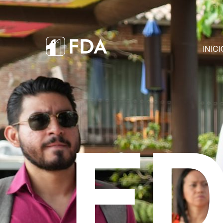
INICI
F