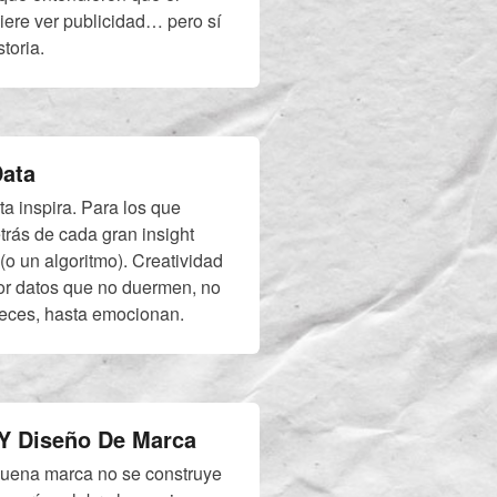
iere ver publicidad… pero sí
toria.
Data
a inspira. Para los que
rás de cada gran insight
(o un algoritmo). Creatividad
or datos que no duermen, no
veces, hasta emocionan.
Y Diseño De Marca
uena marca no se construye