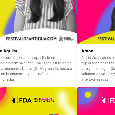
ia Aguilar
Anton
a es una profesional capacitada en
Anton Zueqsav es un 
logía blockchain, con una especialización en
explorador incansable
zas descentralizadas (DeFi) y una trayectoria
arte y tecnología. C
a en la educación y adopción de
volumen de ventas y
omonedas
arte tokenizadas