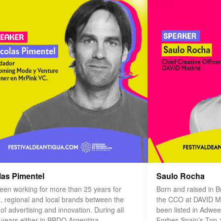
las Pimentel
Saulo Rocha
been working for more than 25 years for
Born and raised in Br
l, regional and local brands between the
the CCO at DAVID Ma
of advertising and innovation. During all
been listed in Adwee
 years either in BBDO Argentina
Forbes Spain’s Top 