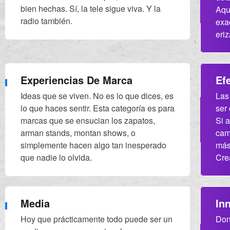
bien hechas. Sí, la tele sigue viva. Y la
Aqu
radio también.
exac
eriz
Experiencias De Marca
Ef
Ideas que se viven. No es lo que dices, es
Las
lo que haces sentir. Esta categoría es para
ser
marcas que se ensucian los zapatos,
Si 
arman stands, montan shows, o
cam
simplemente hacen algo tan inesperado
más
que nadie lo olvida.
Cre
Media
In
Hoy que prácticamente todo puede ser un
Don