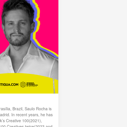
asília, Brazil, Saulo Rocha is
drid. In recent years, he has
k’s Creative 100(2021),
100 Creatives twice(2023 and