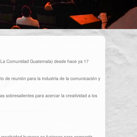
 (La Comunidad Guatemala) desde hace ya 17
to de reunión para la industria de la comunicación y
s sobresalientes para acercar la creatividad a los
a creatividad humana se fusionan para compartir