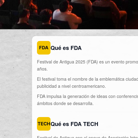
Qué es FDA
FDA
Festival de Antigua 2025 (FDA) es un evento pro
años.
El festival toma el nombre de la emblemática ciudad
publicidad a nivel centroamericano.
FDA impulsa la generación de ideas con conferencist
ámbitos donde se desarrolla.
Qué es FDA TECH
TECH
Festival de Antigua con el apoyo de Asociación Int