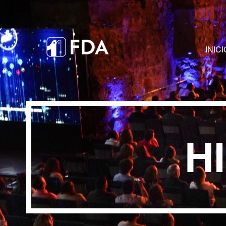
INICI
H