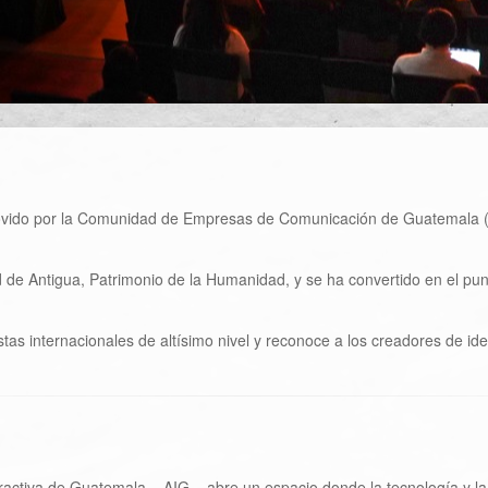
movido por la Comunidad de Empresas de Comunicación de Guatemala
 de Antigua, Patrimonio de la Humanidad, y se ha convertido en el pun
as internacionales de altísimo nivel y reconoce a los creadores de idea
eractiva de Guatemala – AIG – abre un espacio donde la tecnología y l